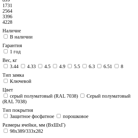
1731
2564
3396
4228
Наличие
В наличии
Гарантия
1 год
Вес, кг
3.44
4.33
4.5
4.9
5.5
6.3
6.51
8
Тип замка
Ключевой
Цвет
cерый полуматовый (RAL 7038)
Серый полуматовый
(RAL 7038)
Тип покрытия
Защитное фосфатное
порошковое
Размеры ячейки, мм (ВхШхГ)
98x389/333x282